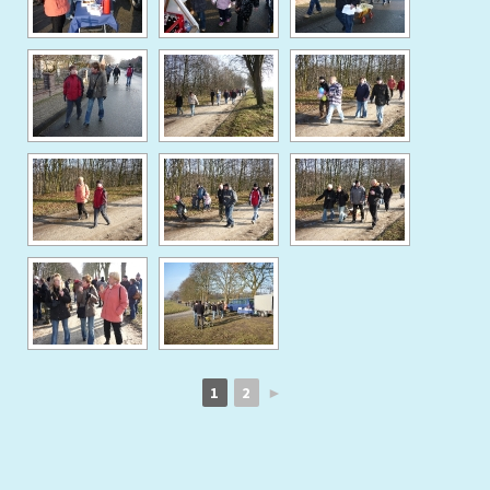
1
2
►