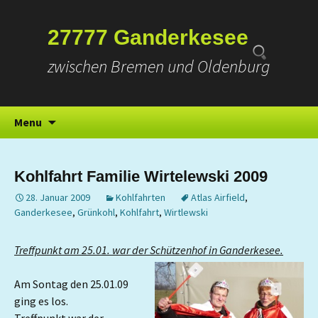
Suchen
27777 Ganderkesee
nach:
zwischen Bremen und Oldenburg
Skip
Menu
to
content
Kohlfahrt Familie Wirtelewski 2009
28. Januar 2009
Kohlfahrten
Atlas Airfield
,
Ganderkesee
,
Grünkohl
,
Kohlfahrt
,
Wirtlewski
Treffpunkt am 25.01. war der Schützenhof in Ganderkesee.
Am Sontag den 25.01.09
ging es los.