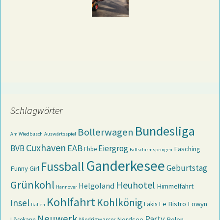
Schlagwörter
Bundesliga
Bollerwagen
Am Wiedbusch
Auswärtsspiel
Cuxhaven
EAB
BVB
Eiergrog
Fasching
Ebbe
Fallschirmspringen
Ganderkesee
Fussball
Geburtstag
Funny Girl
Grünkohl
Heuhotel
Helgoland
Himmelfahrt
Hannover
Kohlfahrt
Kohlkönig
Insel
Le Bistro
Lowyn
Lakis
Italien
Neuwerk
Party
Nordsee
Polen
Lösekann
Niedrigwasser