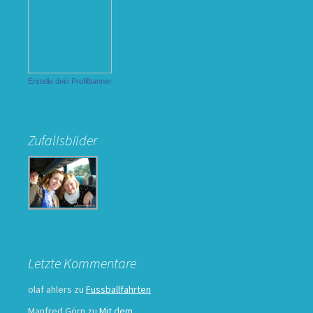
Erstelle dein Profilbanner
Zufallsbilder
Letzte Kommentare
olaf ahlers
zu
Fussballfahrten
Manfred Görn
zu
Mit dem