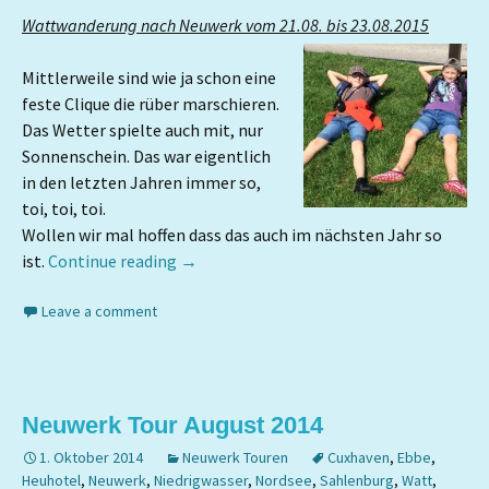
Wattwanderung nach Neuwerk vom 21.08. bis 23.08.2015
Mittlerweile sind wie ja schon eine
feste Clique die rüber marschieren.
Das Wetter spielte auch mit, nur
Sonnenschein. Das war eigentlich
in den letzten Jahren immer so,
toi, toi, toi.
Wollen wir mal hoffen dass das auch im nächsten Jahr so
ist.
Continue reading
→
Leave a comment
Neuwerk Tour August 2014
1. Oktober 2014
Neuwerk Touren
Cuxhaven
,
Ebbe
,
Heuhotel
,
Neuwerk
,
Niedrigwasser
,
Nordsee
,
Sahlenburg
,
Watt
,