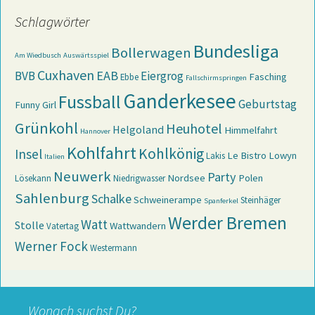
Schlagwörter
Bundesliga
Bollerwagen
Am Wiedbusch
Auswärtsspiel
Cuxhaven
EAB
BVB
Eiergrog
Fasching
Ebbe
Fallschirmspringen
Ganderkesee
Fussball
Geburtstag
Funny Girl
Grünkohl
Heuhotel
Helgoland
Himmelfahrt
Hannover
Kohlfahrt
Kohlkönig
Insel
Le Bistro
Lowyn
Lakis
Italien
Neuwerk
Party
Nordsee
Polen
Lösekann
Niedrigwasser
Sahlenburg
Schalke
Schweinerampe
Steinhäger
Spanferkel
Werder Bremen
Watt
Stolle
Wattwandern
Vatertag
Werner Fock
Westermann
Wonach suchst Du?