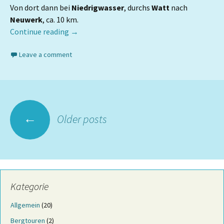
Von dort dann bei
Niedrigwasser
, durchs
Watt
nach
Neuwerk
, ca. 10 km.
Continue reading
→
Leave a comment
Posts
←
Older posts
navigation
Kategorie
Allgemein
(20)
Bergtouren
(2)