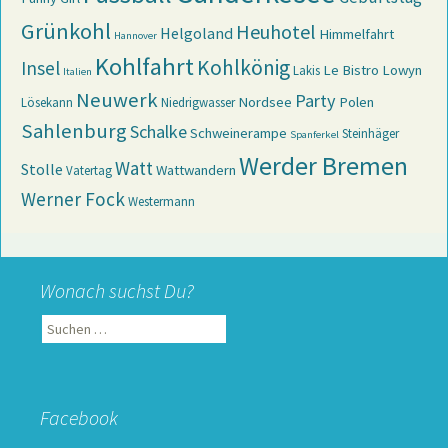
Grünkohl
Heuhotel
Helgoland
Himmelfahrt
Hannover
Kohlfahrt
Kohlkönig
Insel
Le Bistro
Lowyn
Lakis
Italien
Neuwerk
Party
Nordsee
Polen
Lösekann
Niedrigwasser
Sahlenburg
Schalke
Schweinerampe
Steinhäger
Spanferkel
Werder Bremen
Watt
Stolle
Wattwandern
Vatertag
Werner Fock
Westermann
Wonach suchst Du?
Suchen
nach:
Facebook