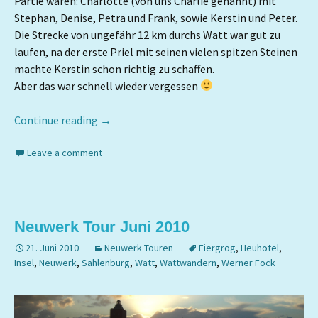
Partie waren: Charlotte (von uns Charlie genannt) mit
Stephan, Denise, Petra und Frank, sowie Kerstin und Peter.
Die Strecke von ungefähr 12 km durchs Watt war gut zu
laufen, na der erste Priel mit seinen vielen spitzen Steinen
machte Kerstin schon richtig zu schaffen.
Aber das war schnell wieder vergessen
Continue reading
→
Leave a comment
Neuwerk Tour Juni 2010
21. Juni 2010
Neuwerk Touren
Eiergrog
,
Heuhotel
,
Insel
,
Neuwerk
,
Sahlenburg
,
Watt
,
Wattwandern
,
Werner Fock