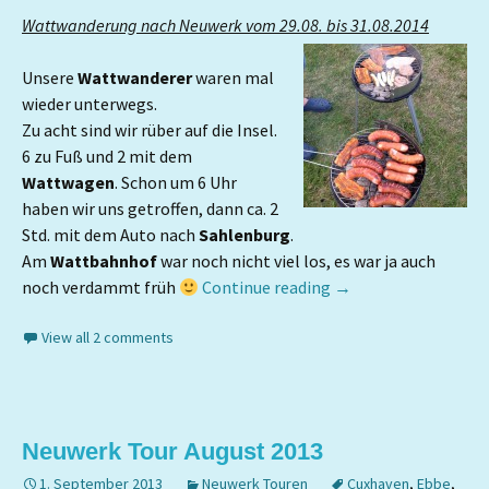
Wattwanderung nach Neuwerk vom 29.08. bis 31.08.2014
Unsere
Wattwanderer
waren mal
wieder unterwegs.
Zu acht sind wir rüber auf die Insel.
6 zu Fuß und 2 mit dem
Wattwagen
. Schon um 6 Uhr
haben wir uns getroffen, dann ca. 2
Std. mit dem Auto nach
Sahlenburg
.
Am
Wattbahnhof
war noch nicht viel los, es war ja auch
noch verdammt früh
Continue reading
→
View all 2 comments
Neuwerk Tour August 2013
1. September 2013
Neuwerk Touren
Cuxhaven
,
Ebbe
,