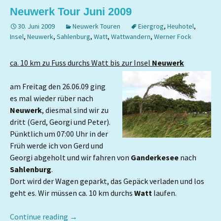
Neuwerk Tour Juni 2009
30. Juni 2009
Neuwerk Touren
Eiergrog
,
Heuhotel
,
Insel
,
Neuwerk
,
Sahlenburg
,
Watt
,
Wattwandern
,
Werner Fock
ca. 10 km zu Fuss durchs Watt bis zur Insel
Neuwerk
am Freitag den 26.06.09 ging
es mal wieder rüber nach
Neuwerk
, diesmal sind wir zu
dritt (Gerd, Georgi und Peter).
Pünktlich um 07:00 Uhr in der
Früh werde ich von Gerd und
Georgi abgeholt und wir fahren von
Ganderkesee
nach
Sahlenburg
.
Dort wird der Wagen geparkt, das Gepäck verladen und los
geht es. Wir müssen ca. 10 km durchs
Watt
laufen.
Continue reading
→