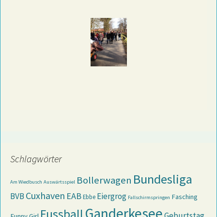
Schlagwörter
Bundesliga
Bollerwagen
Am Wiedbusch
Auswärtsspiel
Cuxhaven
EAB
BVB
Eiergrog
Fasching
Ebbe
Fallschirmspringen
Ganderkesee
Fussball
Geburtstag
Funny Girl