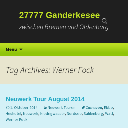
Suchen
27777 Ganderkesee
nach:
zwischen Bremen und Oldenburg
Skip
Menu
to
content
Tag Archives: Werner Fock
Neuwerk Tour August 2014
1. Oktober 2014
Neuwerk Touren
Cuxhaven
,
Ebbe
,
Heuhotel
,
Neuwerk
,
Niedrigwasser
,
Nordsee
,
Sahlenburg
,
Watt
,
Werner Fock