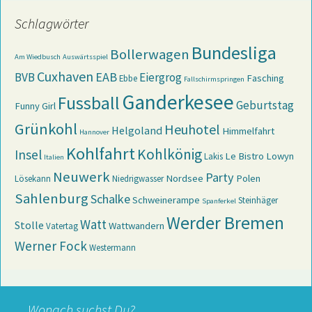
Schlagwörter
Bundesliga
Bollerwagen
Am Wiedbusch
Auswärtsspiel
Cuxhaven
EAB
BVB
Eiergrog
Fasching
Ebbe
Fallschirmspringen
Ganderkesee
Fussball
Geburtstag
Funny Girl
Grünkohl
Heuhotel
Helgoland
Himmelfahrt
Hannover
Kohlfahrt
Kohlkönig
Insel
Le Bistro
Lowyn
Lakis
Italien
Neuwerk
Party
Nordsee
Polen
Lösekann
Niedrigwasser
Sahlenburg
Schalke
Schweinerampe
Steinhäger
Spanferkel
Werder Bremen
Watt
Stolle
Wattwandern
Vatertag
Werner Fock
Westermann
Wonach suchst Du?