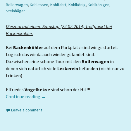
Bollerwagen
,
Kohlessen
,
Kohlfahrt
,
Kohlkönig
,
Kohlkönigen
,
Steinhäger
Diesmal auf einem Samstag (22.02.2014) Treffpunkt bei
Backenköhler.
Bei
Backenköhler
auf dem Parkplatz sind wir gestartet.
Logisch das wir da auch wieder gelandet sind.
Dazwischen eine schöne Tour mit den
Bollerwagen
in
denen sich natürlich viele
Leckerein
befanden (nicht nur zu
trinken)
Elfriedes
Vogelkekse
sind schon der Hit!!!
Continue reading
→
Leave a comment