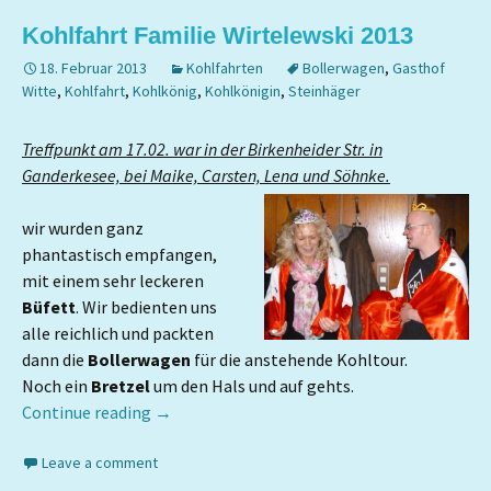
Kohlfahrt Familie Wirtelewski 2013
18. Februar 2013
Kohlfahrten
Bollerwagen
,
Gasthof
Witte
,
Kohlfahrt
,
Kohlkönig
,
Kohlkönigin
,
Steinhäger
Treffpunkt am 17.02. war in der Birkenheider Str. in
Ganderkesee, bei Maike, Carsten, Lena und Söhnke.
wir wurden ganz
phantastisch empfangen,
mit einem sehr leckeren
Büfett
. Wir bedienten uns
alle reichlich und packten
dann die
Bollerwagen
für die anstehende Kohltour.
Noch ein
Bretzel
um den Hals und auf gehts.
Continue reading
→
Leave a comment