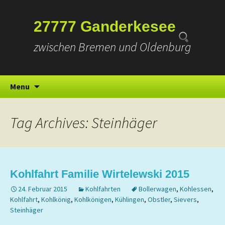
Suchen
27777 Ganderkesee
nach:
zwischen Bremen und Oldenburg
Skip
Menu
to
content
Tag Archives: Steinhäger
Kohlfahrt Familie Wirtelewski 2015
24. Februar 2015
Kohlfahrten
Bollerwagen
,
Kohlessen
,
Kohlfahrt
,
Kohlkönig
,
Kohlkönigen
,
Kühlingen
,
Obstler
,
Sievers
,
Steinhäger