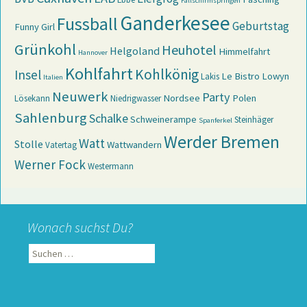
Fallschirmspringen
Ganderkesee
Fussball
Geburtstag
Funny Girl
Grünkohl
Heuhotel
Helgoland
Himmelfahrt
Hannover
Kohlfahrt
Kohlkönig
Insel
Le Bistro
Lowyn
Lakis
Italien
Neuwerk
Party
Nordsee
Polen
Lösekann
Niedrigwasser
Sahlenburg
Schalke
Schweinerampe
Steinhäger
Spanferkel
Werder Bremen
Watt
Stolle
Wattwandern
Vatertag
Werner Fock
Westermann
Wonach suchst Du?
Suchen
nach: