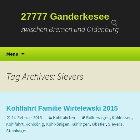
Suchen
27777 Ganderkesee
nach:
zwischen Bremen und Oldenburg
Skip
Menu
to
content
Tag Archives: Sievers
Kohlfahrt Familie Wirtelewski 2015
24. Februar 2015
Kohlfahrten
Bollerwagen
,
Kohlessen
,
Kohlfahrt
,
Kohlkönig
,
Kohlkönigen
,
Kühlingen
,
Obstler
,
Sievers
,
Steinhäger