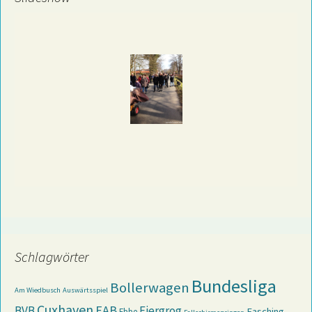
Schlagwörter
Bundesliga
Bollerwagen
Am Wiedbusch
Auswärtsspiel
Cuxhaven
EAB
BVB
Eiergrog
Fasching
Ebbe