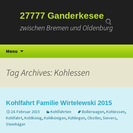
Suchen
27777 Ganderkesee
nach:
zwischen Bremen und Oldenburg
Skip
Menu
to
content
Tag Archives: Kohlessen
Kohlfahrt Familie Wirtelewski 2015
24. Februar 2015
Kohlfahrten
Bollerwagen
,
Kohlessen
,
Kohlfahrt
,
Kohlkönig
,
Kohlkönigen
,
Kühlingen
,
Obstler
,
Sievers
,
Steinhäger