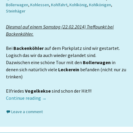
Bollerwagen
,
Kohlessen
,
Kohlfahrt
,
Kohlkönig
,
Kohlkönigen
,
Steinhäger
Diesmal auf einem Samstag (22.02.2014) Treffpunkt bei
Backenköhler.
Bei
Backenköhler
auf dem Parkplatz sind wir gestartet.
Logisch das wir da auch wieder gelandet sind.
Dazwischen eine schöne Tour mit den
Bollerwagen
in
denen sich natürlich viele
Leckerein
befanden (nicht nur zu
trinken)
Elfriedes
Vogelkekse
sind schon der Hit!!!
Continue reading
→
Leave a comment