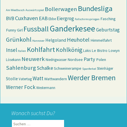
Bundesliga
Bollerwagen
Am Wiedbusch
Auswärtsspiel
Cuxhaven
EAB
BVB
Eiergrog
Fasching
Ebbe
Fallschirmspringen
Ganderkesee
Fussball
Geburtstag
Funny Girl
Grünkohl
Heuhotel
Helgoland
Himmelfahrt
Hannover
Kohlfahrt
Kohlkönig
Insel
Le Bistro
Lowyn
Lakis
Italien
Neuwerk
Party
Nordsee
Polen
Lösekann
Niedrigwasser
Sahlenburg
Schalke
Schweinerampe
Steinhäger
Spanferkel
Werder Bremen
Watt
Stolle
Wattwandern
Vatertag
Werner Fock
Westermann
Wonach suchst Du?
Suchen