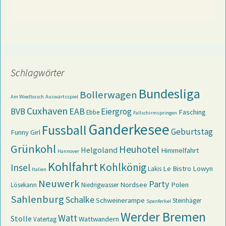
Schlagwörter
Bundesliga
Bollerwagen
Am Wiedbusch
Auswärtsspiel
Cuxhaven
EAB
BVB
Eiergrog
Fasching
Ebbe
Fallschirmspringen
Ganderkesee
Fussball
Geburtstag
Funny Girl
Grünkohl
Heuhotel
Helgoland
Himmelfahrt
Hannover
Kohlfahrt
Kohlkönig
Insel
Le Bistro
Lowyn
Lakis
Italien
Neuwerk
Party
Nordsee
Polen
Lösekann
Niedrigwasser
Sahlenburg
Schalke
Schweinerampe
Steinhäger
Spanferkel
Werder Bremen
Watt
Stolle
Wattwandern
Vatertag