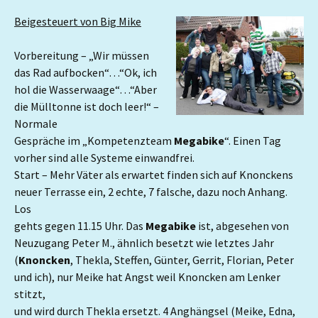
Beigesteuert von Big Mike
Vorbereitung – „Wir müssen
das Rad aufbocken“…“Ok, ich
hol die Wasserwaage“…“Aber
die Mülltonne ist doch leer!“ –
Normale
Gespräche im „Kompetenzteam
Megabike
“. Einen Tag
vorher sind alle Systeme einwandfrei.
Start – Mehr Väter als erwartet finden sich auf Knonckens
neuer Terrasse ein, 2 echte, 7 falsche, dazu noch Anhang.
Los
gehts gegen 11.15 Uhr. Das
Megabike
ist, abgesehen von
Neuzugang Peter M., ähnlich besetzt wie letztes Jahr
(
Knoncken
, Thekla, Steffen, Günter, Gerrit, Florian, Peter
und ich), nur Meike hat Angst weil Knoncken am Lenker
stitzt,
und wird durch Thekla ersetzt. 4 Anghängsel (Meike, Edna,