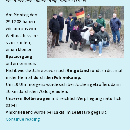
erst durch den Fuhrenkamp, dann zu Lakis
Am Montag den
29.12.08 haben
wir, um uns vom
Weihnachtsstres
s zu erholen,
einen kleinen
Spaziergang
unternommen.
Nicht wie die Jahre zuvor nach
Helgoland
sondern diesmal
in der Heimat durch den
Fuhrenkamp
.
Um 10 Uhr morgens wurde sich bei Jochen getroffen, dann
10 km durch den Wald gelaufen.
Unseren
Bollerwagen
mit reichlich Verpflegung natürlich
dabei.
Anschließend wurde bei
Lakis
im
Le Bistro
gegrillt.
Continue reading
→