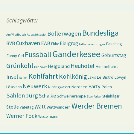
Schlagwörter
Bundesliga
Bollerwagen
Am Wiedbusch
Auswärtsspiel
Cuxhaven
EAB
BVB
Eiergrog
Fasching
Ebbe
Fallschirmspringen
Ganderkesee
Fussball
Geburtstag
Funny Girl
Grünkohl
Heuhotel
Helgoland
Himmelfahrt
Hannover
Kohlfahrt
Kohlkönig
Insel
Le Bistro
Lowyn
Lakis
Italien
Neuwerk
Party
Nordsee
Polen
Lösekann
Niedrigwasser
Sahlenburg
Schalke
Schweinerampe
Steinhäger
Spanferkel
Werder Bremen
Watt
Stolle
Wattwandern
Vatertag
Werner Fock
Westermann