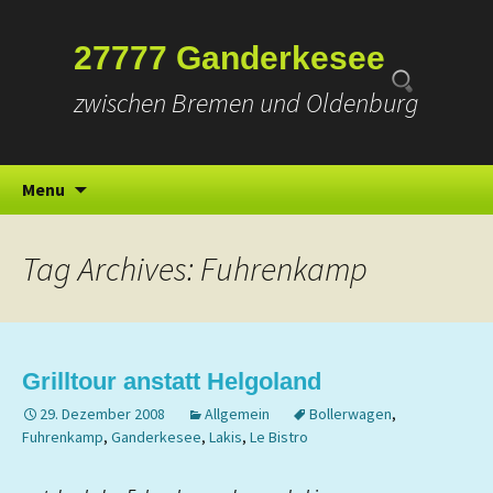
Suchen
27777 Ganderkesee
nach:
zwischen Bremen und Oldenburg
Skip
Menu
to
content
Tag Archives: Fuhrenkamp
Grilltour anstatt Helgoland
29. Dezember 2008
Allgemein
Bollerwagen
,
Fuhrenkamp
,
Ganderkesee
,
Lakis
,
Le Bistro