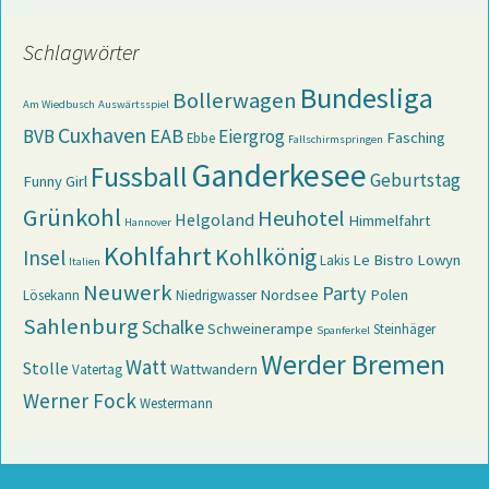
Schlagwörter
Bundesliga
Bollerwagen
Am Wiedbusch
Auswärtsspiel
Cuxhaven
EAB
BVB
Eiergrog
Fasching
Ebbe
Fallschirmspringen
Ganderkesee
Fussball
Geburtstag
Funny Girl
Grünkohl
Heuhotel
Helgoland
Himmelfahrt
Hannover
Kohlfahrt
Kohlkönig
Insel
Le Bistro
Lowyn
Lakis
Italien
Neuwerk
Party
Nordsee
Polen
Lösekann
Niedrigwasser
Sahlenburg
Schalke
Schweinerampe
Steinhäger
Spanferkel
Werder Bremen
Watt
Stolle
Wattwandern
Vatertag
Werner Fock
Westermann