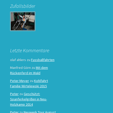
Zufallsbilder
Letzte Kommentare
olaf ahlers
zu
Fussballfahrten
Manfred Görn
zu
Mit dem
Rückepferd im Wald
Peter Meyer
zu
Kohlfahrt
Familie Wirtelewski 2015
Peter
zu
Geschützt:
Spanferkelgrillen in Neu-
Holzkamp 2014
Peter
zu
Neuwerk Tour August