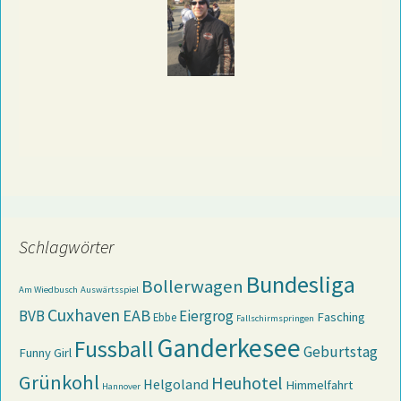
Schlagwörter
Bundesliga
Bollerwagen
Am Wiedbusch
Auswärtsspiel
Cuxhaven
EAB
BVB
Eiergrog
Fasching
Ebbe
Fallschirmspringen
Ganderkesee
Fussball
Geburtstag
Funny Girl
Grünkohl
Heuhotel
Helgoland
Himmelfahrt
Hannover