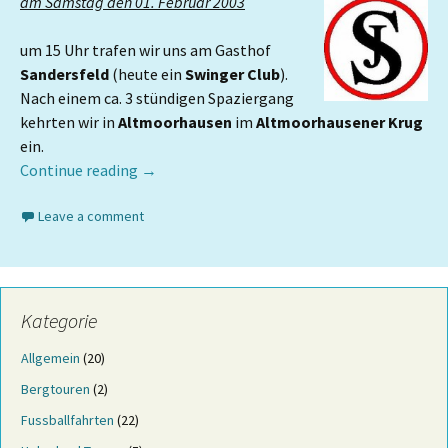
am Samstag den 01. Februar 2003
um 15 Uhr trafen wir uns am Gasthof
Sandersfeld
(heute ein
Swinger Club
).
Nach einem ca. 3 stündigen Spaziergang
kehrten wir in
Altmoorhausen
im
Altmoorhausener Krug
ein.
Continue reading
→
Leave a comment
Kategorie
Allgemein
(20)
Bergtouren
(2)
Fussballfahrten
(22)