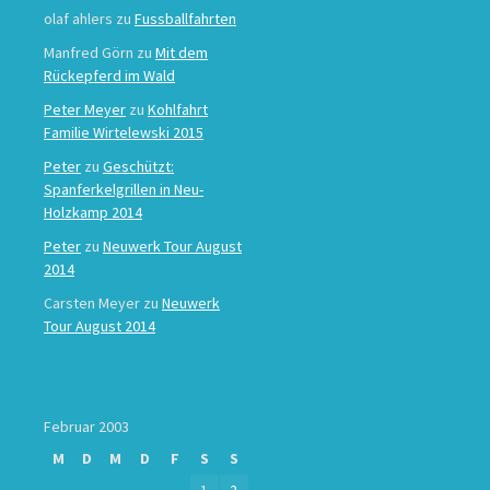
olaf ahlers
zu
Fussballfahrten
Manfred Görn
zu
Mit dem
Rückepferd im Wald
Peter Meyer
zu
Kohlfahrt
Familie Wirtelewski 2015
Peter
zu
Geschützt:
Spanferkelgrillen in Neu-
Holzkamp 2014
Peter
zu
Neuwerk Tour August
2014
Carsten Meyer
zu
Neuwerk
Tour August 2014
Februar 2003
M
D
M
D
F
S
S
1
2