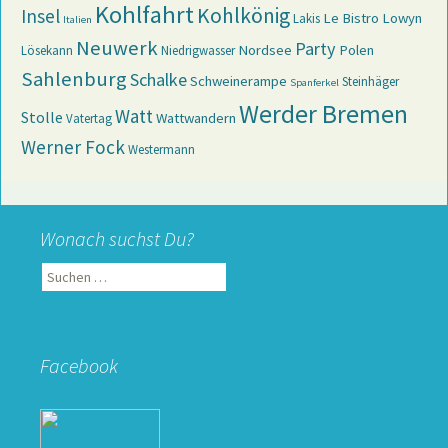
Kohlfahrt
Kohlkönig
Insel
Le Bistro
Lowyn
Lakis
Italien
Neuwerk
Party
Nordsee
Polen
Lösekann
Niedrigwasser
Sahlenburg
Schalke
Schweinerampe
Steinhäger
Spanferkel
Werder Bremen
Watt
Stolle
Wattwandern
Vatertag
Werner Fock
Westermann
Wonach suchst Du?
Suchen
nach:
Facebook