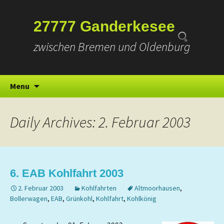
Suchen
27777 Ganderkesee
nach:
zwischen Bremen und Oldenburg
Skip
Menu
to
content
Daily Archives: 2. Februar 2003
6. EAB Kohlfahrt 2003
2. Februar 2003
Kohlfahrten
Altmoorhausen
,
Bollerwagen
,
EAB
,
Grünkohl
,
Kohlfahrt
,
Kohlkönig